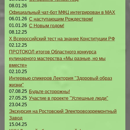
08.01.26
Официальный чат-бот МФЦ интегрирован в MAX
06.01.26
С наступающим Рождеством!
01.01.26
С Новым годом!
08.12.25
X Всероссийский тест на знание Конституции РФ
02.12.25
ПРОТОКОЛ итогов Областного конкурса
кулинарного мастерства «Мы разные, но мы
вместе»
02.10.25
Интервью спикеров Лектория "Здоровый образ
жизни"
07.08.25
Будьте осторожны!
27.05.25
Участие в проекте "Успешные люди"
23.04.25
Экскурсия на Ростовский Электровозоремонтный
Завод
15.04.25