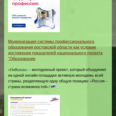
Модернизация системы профессионального
образования ростовской области как условие
достижения показателей национального проекта
"Образование
«OnRussia» –
молодежный
проект
,
который
объединяет
на
одной
онлайн
-
площадке
активную
молодежь
всей
страны
,
разделяющую
одну
общую
позицию
:
«
Россия
–
страна
возможностей
»
!