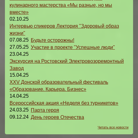
кулинарного мастерства «Мы разные, но мы
вместе»
02.10.25
Интервью спикеров Лектория "Здоровый образ
жизни"
07.08.25
Будьте осторожны!
27.05.25
Участие в проекте "Успешные люди"
23.04.25
Экскурсия на Ростовский Электровозоремонтный
Завод
15.04.25
XXV Донской образовательный фестиваль
«Образование. Карьера. Бизнес»
14.04.25
Всероссийская акция «Неделя без турникетов»
24.03.25
Парта героя
09.12.24
День героев Отечества
Читать все новости