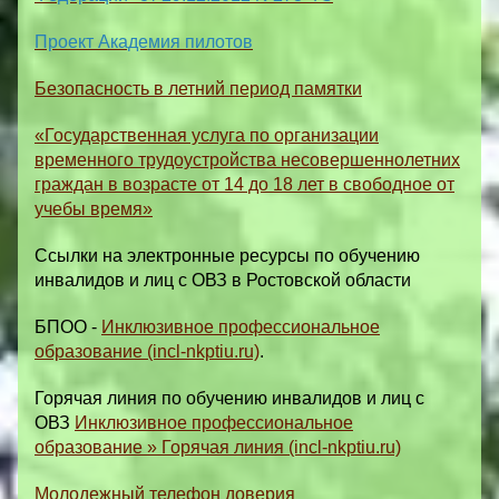
Проект Академия пилотов
Безопасность в летний период памятки
«Государственная услуга по организации
временного трудоустройства несовершеннолетних
граждан в возрасте от 14 до 18 лет в свободное от
учебы время»
Ссылки на электронные ресурсы по обучению
инвалидов и лиц с ОВЗ в Ростовской области
БПОО -
Инклюзивное профессиональное
образование (incl-nkptiu.ru)
.
Горячая линия по обучению инвалидов и лиц с
ОВЗ
Инклюзивное профессиональное
образование » Горячая линия (incl-nkptiu.ru)
Молодежный телефон доверия