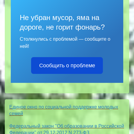
Не убран мусор, яма на
дороге, не горит фонарь?
Столкнулись с проблемой — сообщите о
ней!
Сообщить о проблеме
Единое окно по социальной поддержке молодых
семей
Федеральный закон "Об образовании в Российской
Федерации" от 29.12.2012 N 273-ФЗ