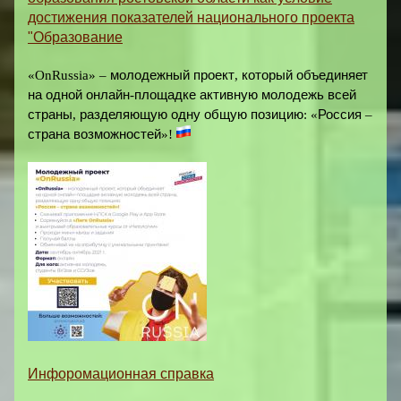
достижения показателей национального проекта
"Образование
«OnRussia» –
молодежный
проект
,
который
объединяет
на
одной
онлайн
-
площадке
активную
молодежь
всей
страны
,
разделяющую
одну
общую
позицию
:
«
Россия
–
страна
возможностей
»
!
Инфоромационная справка