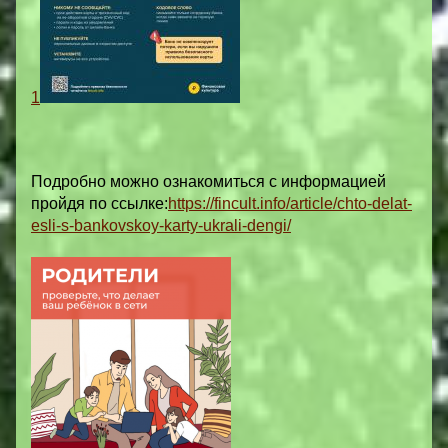
1
Подробно можно ознакомиться с информацией
пройдя по ссылке:
https://fincult.info/article/chto-delat-
esli-s-bankovskoy-karty-ukrali-dengi/