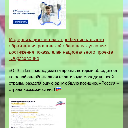
Модернизация системы профессионального
образования ростовской области как условие
достижения показателей национального проекта
"Образование
«OnRussia» –
молодежный
проект
,
который
объединяет
на
одной
онлайн
-
площадке
активную
молодежь
всей
страны
,
разделяющую
одну
общую
позицию
:
«
Россия
–
страна
возможностей
»
!