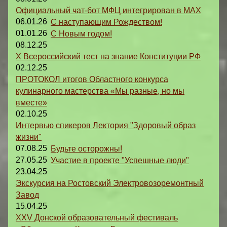
Официальный чат-бот МФЦ интегрирован в MAX
06.01.26
С наступающим Рождеством!
01.01.26
С Новым годом!
08.12.25
X Всероссийский тест на знание Конституции РФ
02.12.25
ПРОТОКОЛ итогов Областного конкурса
кулинарного мастерства «Мы разные, но мы
вместе»
02.10.25
Интервью спикеров Лектория "Здоровый образ
жизни"
07.08.25
Будьте осторожны!
27.05.25
Участие в проекте "Успешные люди"
23.04.25
Экскурсия на Ростовский Электровозоремонтный
Завод
15.04.25
XXV Донской образовательный фестиваль