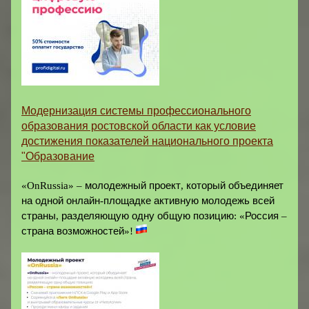
Модернизация системы профессионального
образования ростовской области как условие
достижения показателей национального проекта
"Образование
«OnRussia» –
молодежный
проект
,
который
объединяет
на
одной
онлайн
-
площадке
активную
молодежь
всей
страны
,
разделяющую
одну
общую
позицию
:
«
Россия
–
страна
возможностей
»
!