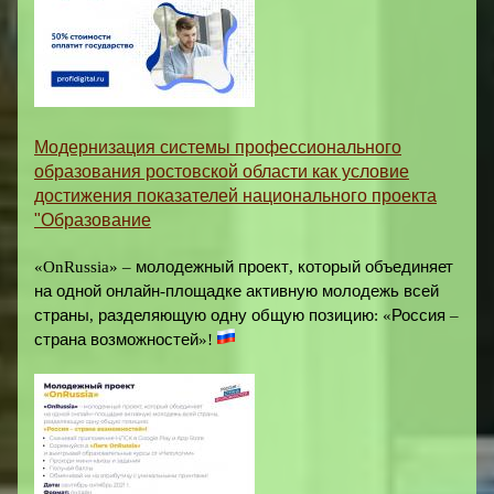
Модернизация системы профессионального
образования ростовской области как условие
достижения показателей национального проекта
"Образование
«OnRussia» –
молодежный
проект
,
который
объединяет
на
одной
онлайн
-
площадке
активную
молодежь
всей
страны
,
разделяющую
одну
общую
позицию
:
«
Россия
–
страна
возможностей
»
!