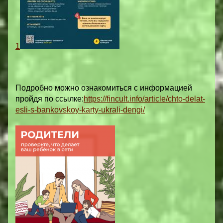
1
Подробно можно ознакомиться с информацией
пройдя по ссылке:
https://fincult.info/article/chto-delat-
esli-s-bankovskoy-karty-ukrali-dengi/