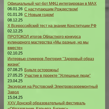
Официальный чат-бот МФЦ интегрирован в MAX
06.01.26
С наступающим Рождеством!
01.01.26
С Новым годом!
08.12.25
X Всероссийский тест на знание Конституции РФ
02.12.25
ПРОТОКОЛ итогов Областного конкурса
кулинарного мастерства «Мы разные, но мы
вместе»
02.10.25
Интервью спикеров Лектория "Здоровый образ
жизни"
07.08.25
Будьте осторожны!
27.05.25
Участие в проекте "Успешные люди"
23.04.25
Экскурсия на Ростовский Электровозоремонтный
Завод
15.04.25
XXV Донской образовательный фестиваль
«Образование. Карьера. Бизнес»